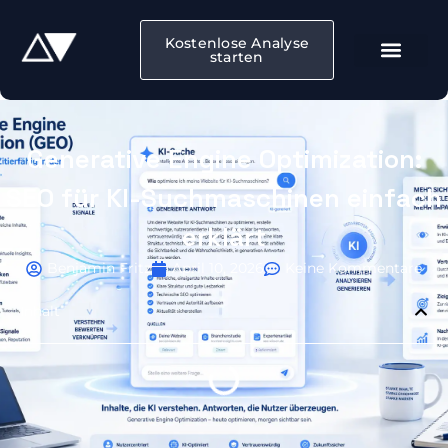
Kostenlose Analyse
starten
Generative Engine Optimization:
SEO für KI-Suchmaschinen einfach
erklärt
Benjamin Fritz
April 10, 2026
Keine Kommentare
Inhalt