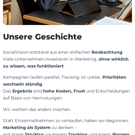
Unsere Geschichte
SocialVision entstand aus einer einfachen
Beobachtung
:
Viele Unternehmen investieren in Marketing,
ohne wirklich
zu wissen, was funktioniert
.
Kampagnen laufen parallel, Tracking ist unklar,
Prioritäten
wechseln ständig
.
Das
Ergebnis
sind
hohe Kosten, Frust
und Entscheidungen
auf Basis von Vermutungen.
Wir wollten das anders machen.
Statt Einzelmaßnahmen zu verkaufen, haben wir begonnen,
Marketing als System
zu denken –
mit klarer
Struktur
, sauberem
Tracking
und einem
Prozess
,