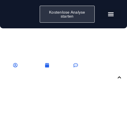
Kostenlose Analyse
starten
SEO Audit: Schritt für Schritt
Anleitung für Unternehmen
Benjamin Fritz
April 2, 2026
Keine Kommentare
Inhalt